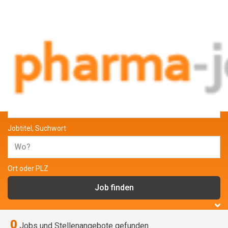
Jobs und Stellenangebote aus der
Pharmabranche
Jobtitel, Suchwort
Ort oder PLZ
0
Jobs und Stellenangebote gefunden