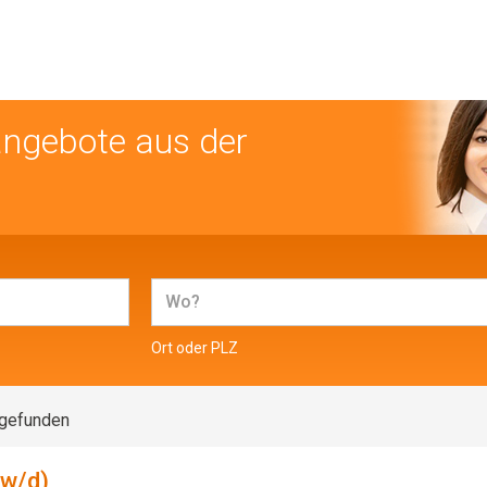
angebote aus der
Ort oder PLZ
 gefunden
/w/d)