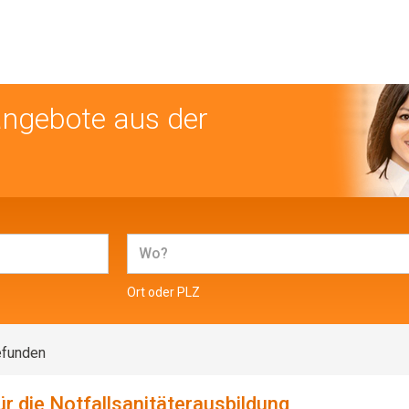
angebote aus der
Ort oder PLZ
efunden
r die Notfallsanitäterausbildung