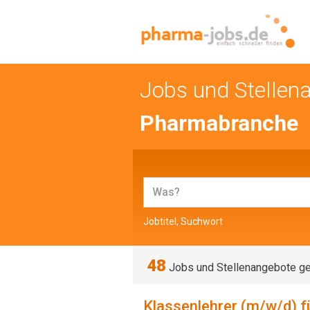
Jobs und Stellen
Pharmabranche
Jobtitel, Suchwort
48
Jobs und Stellenangebote g
Klassenlehrer (m/w/d) fü