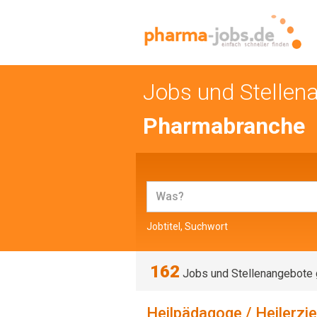
Jobs und Stellen
Pharmabranche
Jobtitel, Suchwort
162
Jobs und Stellenangebote
Heilpädagoge / Heilerzi