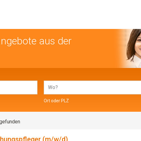
angebote aus der
Ort oder PLZ
 gefunden
ehungspfleger (m/w/d)