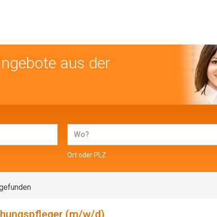
angebote aus der
Ort oder PLZ
 gefunden
ehungspfleger (m/w/d)