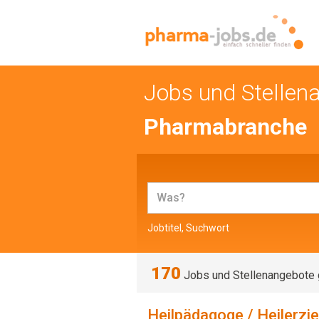
Jobs und Stellen
Pharmabranche
Jobtitel, Suchwort
170
Jobs und Stellenangebote
Heilpädagoge / Heilerzi