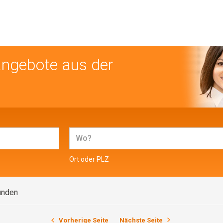
angebote aus der
Ort oder PLZ
unden
Vorherige Seite
Nächste Seite