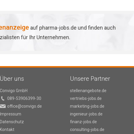
lenanzeige
auf pharma-jobs.de und finden auch
ialisten für Ihr Unternehmen.
Über uns
Unsere Partner
Convigo GmbH
stellenangebote.de
089-53906399-30
vertriebs-jobs.de
office@convigo.de
marketing-jobs.de
Impressum
ingenieur-jobs.de
Datenschutz
finanz-jobs.de
Kontakt
consulting-jobs.de