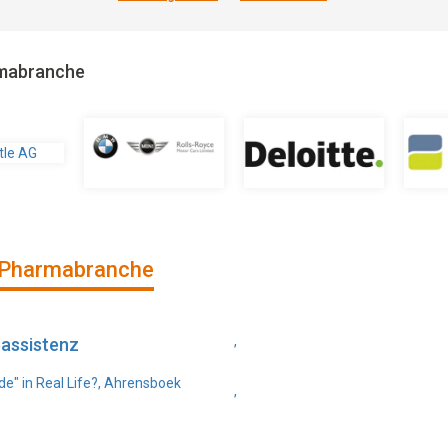
rmabranche
 Pharmabranche
,
eassistenz
de" in Real Life?, Ahrensboek
,