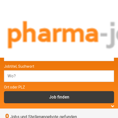
Jobs und Stellenangebote aus der
Pharmabranche
Jobtitel, Suchwort
Ort oder PLZ
0
Jobs und Stellenangebote gefunden