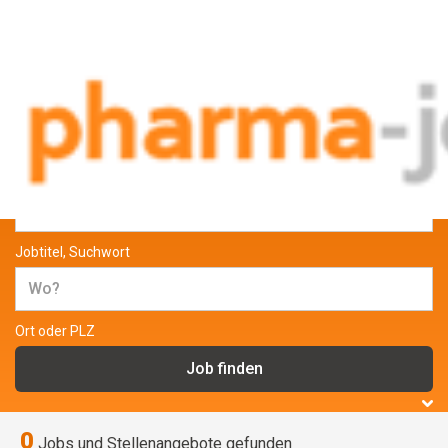
Jobs und Stellenangebote aus der
Pharmabranche
Jobtitel, Suchwort
Ort oder PLZ
0
Jobs und Stellenangebote gefunden