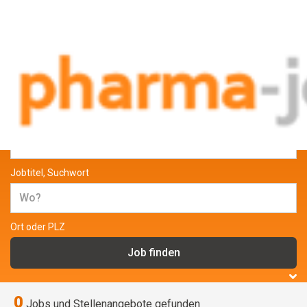
Jobs und Stellenangebote aus der
Pharmabranche
Jobtitel, Suchwort
Ort oder PLZ
0
Jobs und Stellenangebote gefunden