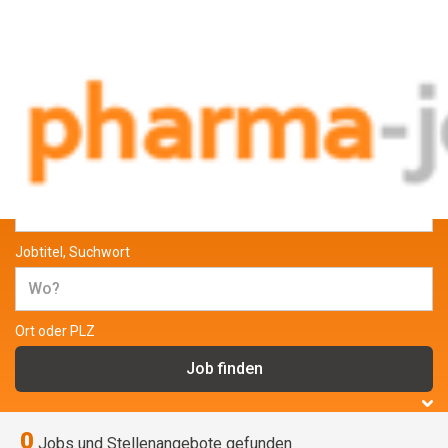
Jobs und Stellenangebote aus der
Pharmabranche
Jobtitel, Suchwort
Ort oder PLZ
0
Jobs und Stellenangebote gefunden