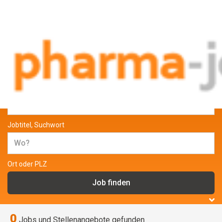
Jobs und Stellenangebote aus der
Pharmabranche
Jobtitel, Suchwort
Ort oder PLZ
0
Jobs und Stellenangebote gefunden