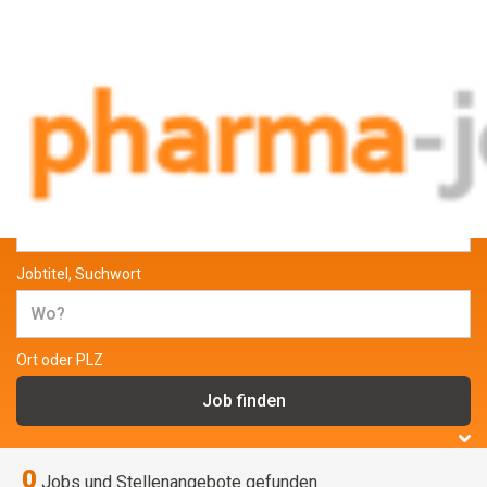
Jobs und Stellenangebote aus der
Pharmabranche
Jobtitel, Suchwort
Ort oder PLZ
0
Jobs und Stellenangebote gefunden