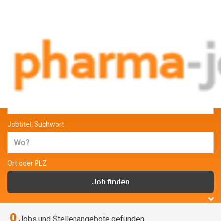
Jobs und Stellenangebote aus der
Pharmabranche
Jobtitel, Suchwort
Ort oder PLZ
0
Jobs und Stellenangebote gefunden