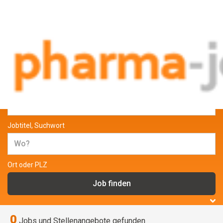
Jobs und Stellenangebote aus der
Pharmabranche
Jobtitel, Suchwort
Ort oder PLZ
0
Jobs und Stellenangebote gefunden