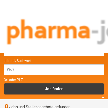
Jobs und Stellenangebote aus der
Pharmabranche
Jobtitel, Suchwort
Ort oder PLZ
0
Jobs und Stellenangebote gefunden