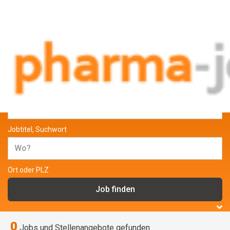
Jobs und Stellenangebote aus der
Pharmabranche
Jobtitel, Suchwort
Ort oder PLZ
0
Jobs und Stellenangebote gefunden