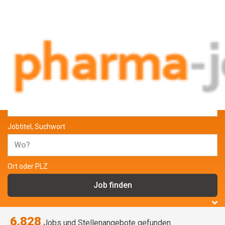
Jobs und Stellenangebote aus der
Pharmabranche
Jobtitel, Suchwort
Ort oder PLZ
6.828
Jobs und Stellenangebote gefunden