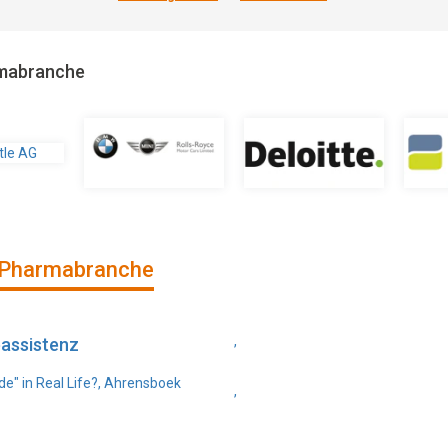
rmabranche
 Pharmabranche
,
eassistenz
de" in Real Life?, Ahrensboek
,