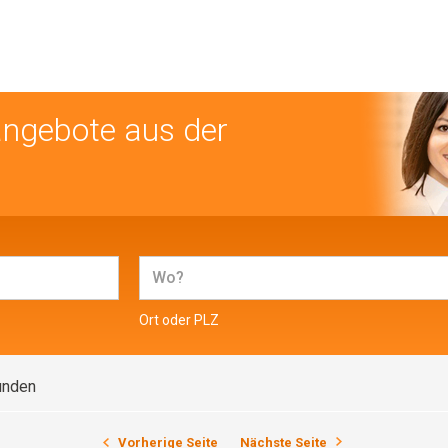
angebote aus der
Ort oder PLZ
unden
Vorherige Seite
Nächste Seite