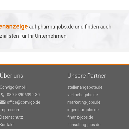
lenanzeige
auf pharma-jobs.de und finden auch
ialisten für Ihr Unternehmen.
Über uns
Unsere Partner
Convigo GmbH
stellenangebote.de
089-53906399-30
vertriebs-jobs.de
office@convigo.de
marketing-jobs.de
Impressum
ingenieur-jobs.de
Datenschutz
finanz-jobs.de
Kontakt
consulting-jobs.de