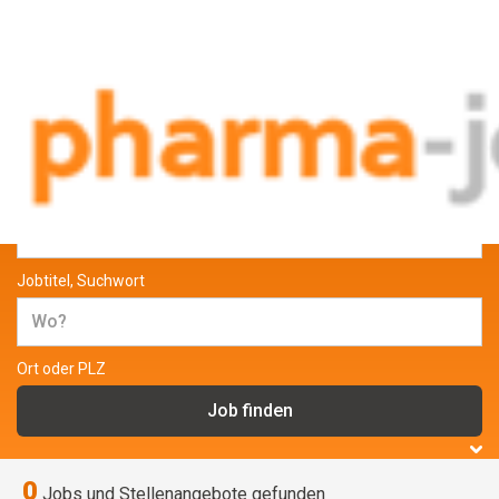
Jobs und Stellenangebote aus der
Pharmabranche
Jobtitel, Suchwort
Ort oder PLZ
0
Jobs und Stellenangebote gefunden